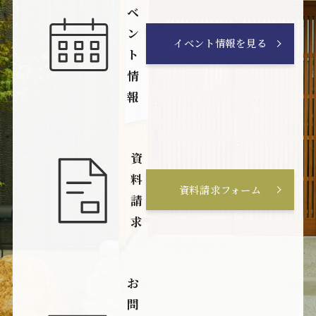
ベ
ン
イベント情報を見る
ト
情
報
資
料
資料請求フォーム
請
求
お
問