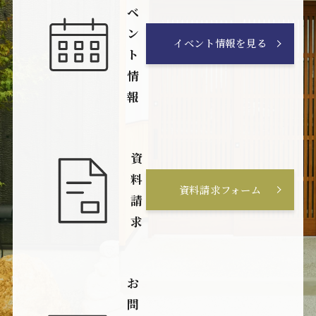
ベ
ン
イベント情報を見る
ト
情
報
資
料
資料請求フォーム
請
求
お
問