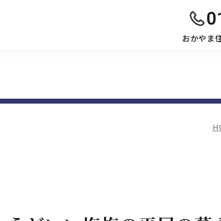
0
おかやま
H