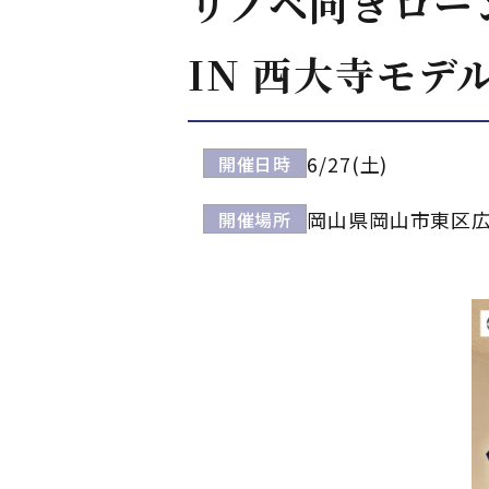
リノベ向きロー
IN 西大寺モデ
6/27(土)
開催日時
岡山県岡山市東区
開催場所