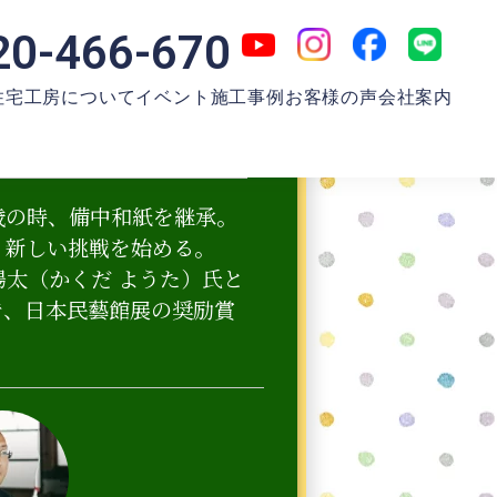
20-466-670
住宅工房について
イベント
施工事例
お客様の声
会社案内
歳の時、備中和紙を継承。
、新しい挑戦を始める。
陽太（かくだ ようた）氏と
で、日本民藝館展の奨励賞