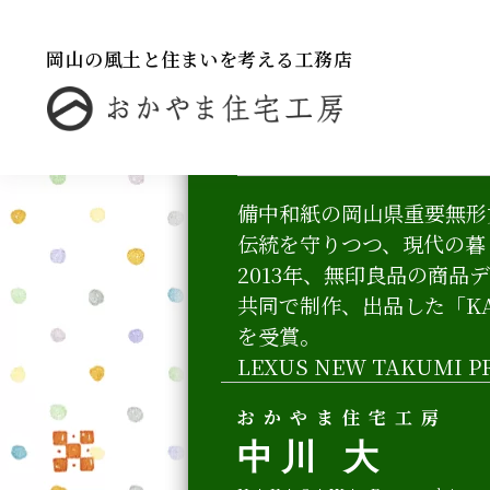
備中和紙
岡山の風土と住まいを考える工務店
丹下 直樹
TANGE Naoki
備中和紙の岡山県重要無形
伝統を守りつつ、現代の暮
2013年、無印良品の商
共同で制作、出品した「K
を受賞。
LEXUS NEW TAKUMI 
おかやま住宅工房
中川 大