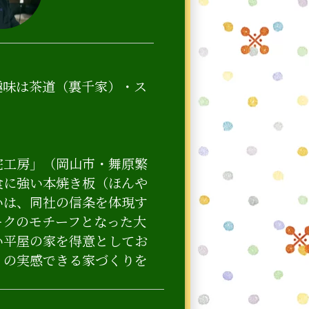
趣味は茶道（裏千家）・ス
宅工房」（岡山市・舞原繁
食に強い本焼き板（ほんや
いは、同社の信条を体現す
ークのモチーフとなった大
い平屋の家を得意としてお
〟の実感できる家づくりを