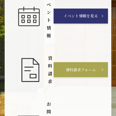
ベ
ン
イベント情報を見る
ト
情
報
資
料
資料請求フォーム
請
求
お
問