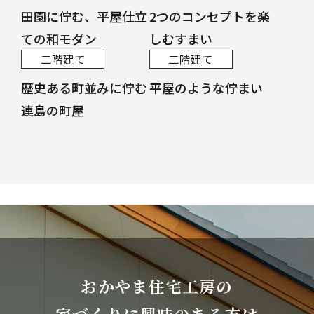
田園に佇む、平屋仕立
2つのコンセプトを楽
ての和モダン
しむすまい
二階建て
二階建て
歴史ある町並みに佇む
平屋のような佇まい
連島の町屋
おかやま住宅工房の
家づくりに興味のある方は