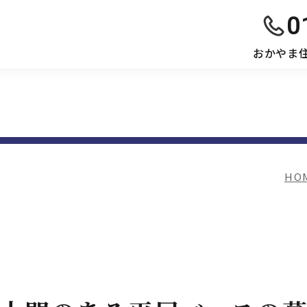
0
おかやま
HO