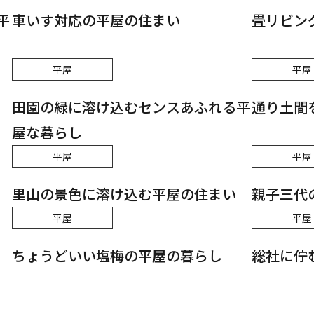
平
車いす対応の平屋の住まい
畳リビン
平屋
平屋
田園の緑に溶け込むセンスあふれる平
通り土間
屋な暮らし
平屋
平屋
里山の景色に溶け込む平屋の住まい
親子三代
平屋
平屋
ちょうどいい塩梅の平屋の暮らし
総社に佇