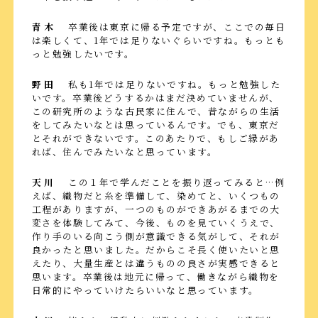
青木
卒業後は東京に帰る予定ですが、ここでの毎日
は楽しくて、1年では足りないぐらいですね。もっとも
っと勉強したいです。
野田
私も1年では足りないですね。もっと勉強した
いです。卒業後どうするかはまだ決めていませんが、
この研究所のような古民家に住んで、昔ながらの生活
をしてみたいなとは思っているんです。でも、東京だ
とそれができないです。このあたりで、もしご縁があ
れば、住んでみたいなと思っています。
天川
この１年で学んだことを振り返ってみると…例
えば、織物だと糸を準備して、染めてと、いくつもの
工程がありますが、一つのものができあがるまでの大
変さを体験してみて、今後、ものを見ていくうえで、
作り手のいる向こう側が意識できる気がして、それが
良かったと思いました。だからこそ長く使いたいと思
えたり、大量生産とは違うものの良さが実感できると
思います。卒業後は地元に帰って、働きながら織物を
日常的にやっていけたらいいなと思っています。