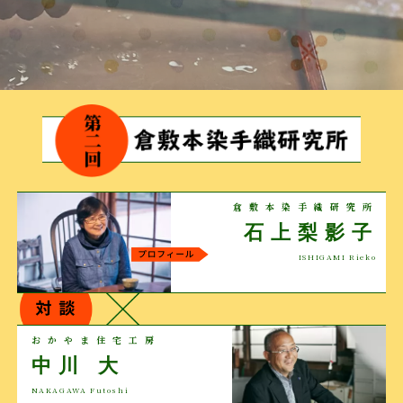
倉敷本染手織研究所
石上梨影子
ISHIGAMI Rieko
おかやま住宅工房
中川 大
NAKAGAWA Futoshi