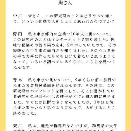
織さん
中川
皆さん、この研究所のことはどうやって知っ
て、どういう動機で入所しようと思われたのですか？
野田
私は東京都内の企業で10年以上働いていて、
この研究所のことはインターネットで知りました。趣
味で藍染めの絞り染めを4、5年やっていたので、その
経験から手仕事の面白さも知りました。そのうち自分
の手で大事に作ったものを自分で着たいと思うように
なって、いろいろ調べているうちに、こちらを見つけ
たんです。
青木
私も東京で働いていて、9年ぐらい前に旅行で
たまたま倉敷民藝館を訪れたんです。その時に、この
研究所のパンフレットを目にして、そこに書かれてい
る研究所の理念や生活の様子がとても魅力的に思えま
した。すぐには決断できませんでしたが、3年ほど前
にまた来たいなと思うようになって、入所することに
決めました。
天川
私は、地元が群馬県なんですが、群馬県で大学