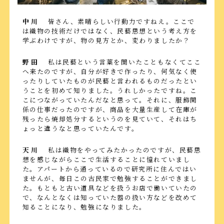
中川
皆さん、素晴らしい行動力ですねえ。ここで
は織物の技術だけではなく、民藝思想という考え方を
学ぶわけですが、物の見方とか、変わりましたか？
野田
私は民藝という言葉を聞いたこともなくてここ
へ来たのですが、自分が好きで作ったり、何気なく使
ったりしていたものが民藝と言われるものだったとい
うことを初めて知りました。うれしかったですね。こ
こにつながっていたんだなと思って。それに、服飾関
係の仕事だったのですが、商品を大量生産して在庫が
残ったら焼却処分するというのを見ていて、それはち
ょっと違うなと思っていたんです。
天川
私は織物をやってみたかったのですが、民藝思
想を感じながらここで生活することに憧れていまし
た。アパートから通っているので研究所に住んではい
ませんが、毎日この古民家で勉強することができまし
た。もともと古い道具などを扱うお店で働いていたの
で、なんとなくは知っていた器の扱い方などを改めて
知ることになり、勉強になりました。