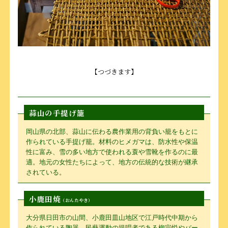
【つづきます】
蒜山の手提げ籠
岡山県の北部、蒜山に伝わる農作業用の背負い籠をもとに
作られている手提げ籠。材料のヒメガマは、防水性や保温
性に富み、雪の多い地方で使われる蓑や雪靴を作るのに最
適。地元の女性たちによって、地方の伝統的な技術が継承
されている。
小鹿田焼
（おんたやき）
大分県日田市の山間、小鹿田皿山地区で江戸時代中期から
作られている陶器。民藝運動の提唱者である柳宗悦やバー