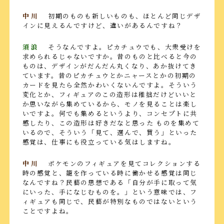
中川
初期のものも新しいものも、ほとんど同じデザ
インに見えるんですけど、違いがあるんですね？
須浪
そうなんですよ。ピカチュウでも、大衆受けを
求められるじゃないですか。昔のものと比べると今の
ものは、デザインがだんだん丸くなり、あか抜けてき
ています。昔のピカチュウとかニャースとかの初期の
カードを見たら全然かわいくないんですよ。そういう
変化とか、フィギュアのこの造形は稚拙だけどいいと
か思いながら集めているから、モノを見ることは楽し
いですよ。何でも集めるというより、コンセプトに共
感したり、この造形は好きだなと思った ものを集めて
いるので、そういう「見て、選んで、買う」といった
感覚は、仕事にも役立っている気はしますね。
中川
ポケモンのフィギュアを見てコレクションする
時の感覚と、籠を作っている時に働かせる感覚は同じ
なんですね？民藝の思想である「自分が手に取って気
にいった、手になじむものを。」という意味では、フ
ィギュアも同じで、民藝が特別なものではないという
ことですよね。