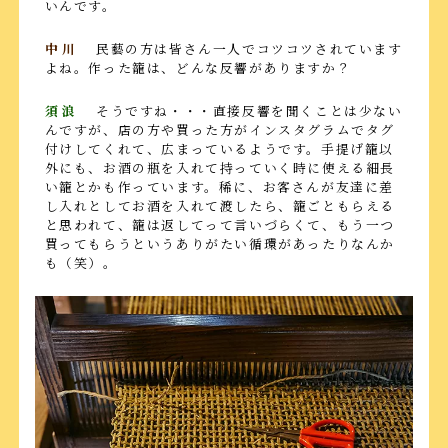
いんです。
中川
民藝の方は皆さん一人でコツコツされています
よね。作った籠は、どんな反響がありますか？
須浪
そうですね・・・直接反響を聞くことは少ない
んですが、店の方や買った方がインスタグラムでタグ
付けしてくれて、広まっているようです。手提げ籠以
外にも、お酒の瓶を入れて持っていく時に使える細長
い籠とかも作っています。稀に、お客さんが友達に差
し入れとしてお酒を入れて渡したら、籠ごともらえる
と思われて、籠は返してって言いづらくて、もう一つ
買ってもらうというありがたい循環があったりなんか
も（笑）。