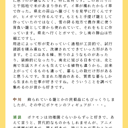
に思うのが籠なんです。特に素材です。このあたりだ
と干拓地で米があまり作れず、イ草が穫れたからイ草
で作った。県北の蒜山へ籠づくりを見学に行くんです
が、ヒメガマで作るんです。もともと手提げ籠として
作っていたのではなく、雪の降る地方で農作業に使う
背負い籠として昔から使われていて、それをもとに作
っています。県北へ行くとガマで、少し南の勝山は竹
細工ですし。
用途によって形が変わっていく過程が工芸的で、試行
錯誤を積み重ねて、洗練されてできていった形があり
ます。そこにはある種、祈りのようなものがあった
り、装飾的になったり。南北に延びる日本では、北と
南で生活スタイルも生えている植物も違うから、出来
上がってくるものも違って、暮らしの数だけ形がある
と思うんです。生まれた理由のある、質素な暮らしか
ら生まれた仕事が好きですね。そういうことを調べて
集めるのが昔から好きです。
中川
飾られている籠とかの民藝品にもびっくりしま
したが、その中にポケモンのフィギュアが・・・。
須浪
ポケモンは幼稚園ぐらいからずっと好きで、あ
えて言うと、世代的なものかもしれませんが、アニメ
や漫画が好きで、籠も好きで、特にそれが変なことで