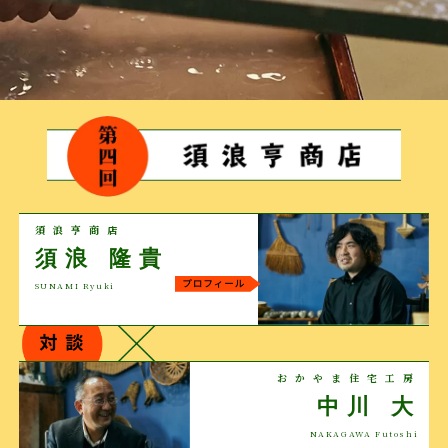
須浪亨商店
須浪 隆貴
SUNAMI Ryuki
おかやま住宅工房
中川 大
NAKAGAWA Futoshi