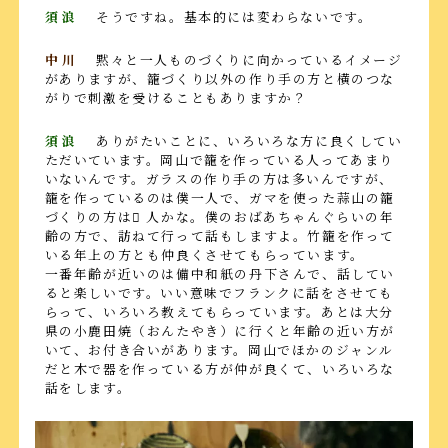
須浪
そうですね。基本的には変わらないです。
中川
黙々と一人ものづくりに向かっているイメージ
がありますが、籠づくり以外の作り手の方と横のつな
がりで刺激を受けることもありますか？
須浪
ありがたいことに、いろいろな方に良くしてい
ただいています。岡山で籠を作っている人ってあまり
いないんです。ガラスの作り手の方は多いんですが、
籠を作っているのは僕一人で、ガマを使った蒜山の籠
づくりの方は􏍚 人かな。僕のおばあちゃんぐらいの年
齢の方で、訪ねて行って話もしますよ。竹籠を作って
いる年上の方とも仲良くさせてもらっています。
一番年齢が近いのは備中和紙の丹下さんで、話してい
ると楽しいです。いい意味でフランクに話をさせても
らって、いろいろ教えてもらっています。あとは大分
県の小鹿田焼（おんたやき）に行くと年齢の近い方が
いて、お付き合いがあります。岡山でほかのジャンル
だと木で器を作っている方が仲が良くて、いろいろな
話をします。