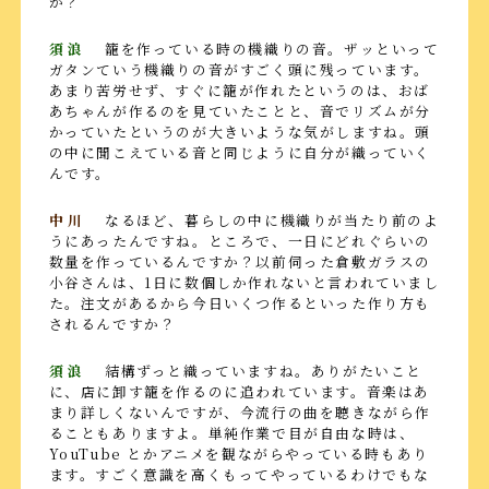
か？
須浪
籠を作っている時の機織りの音。ザッといって
ガタンていう機織りの音がすごく頭に残っています。
あまり苦労せず、すぐに籠が作れたというのは、おば
あちゃんが作るのを見ていたことと、音でリズムが分
かっていたというのが大きいような気がしますね。頭
の中に聞こえている音と同じように自分が織っていく
んです。
中川
なるほど、暮らしの中に機織りが当たり前のよ
うにあったんですね。ところで、一日にどれぐらいの
数量を作っているんですか？以前伺った倉敷ガラスの
小谷さんは、1日に数個しか作れないと言われていまし
た。注文があるから今日いくつ作るといった作り方も
されるんですか？
須浪
結構ずっと織っていますね。ありがたいこと
に、店に卸す籠を作るのに追われています。音楽はあ
まり詳しくないんですが、今流行の曲を聴きながら作
ることもありますよ。単純作業で目が自由な時は、
YouTube とかアニメを観ながらやっている時もあり
ます。すごく意識を高くもってやっているわけでもな